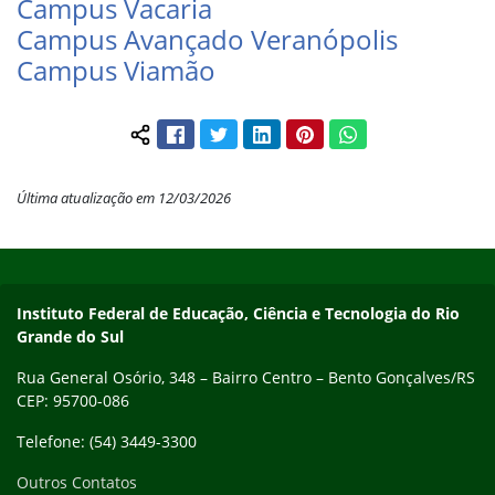
Campus Vacaria
Campus Avançado Veranópolis
Campus Viamão
Facebook
Twitter
LinkedIn
Pinterest
WhatsApp
Compartilhar conteúdo:
Última atualização em 12/03/2026
Início do rodapé
Fim do conteúdo
Contato
Instituto Federal de Educação, Ciência e Tecnologia do Rio
Grande do Sul
Rua General Osório, 348 – Bairro Centro – Bento Gonçalves/RS
CEP: 95700-086
Telefone: (54) 3449-3300
Outros Contatos