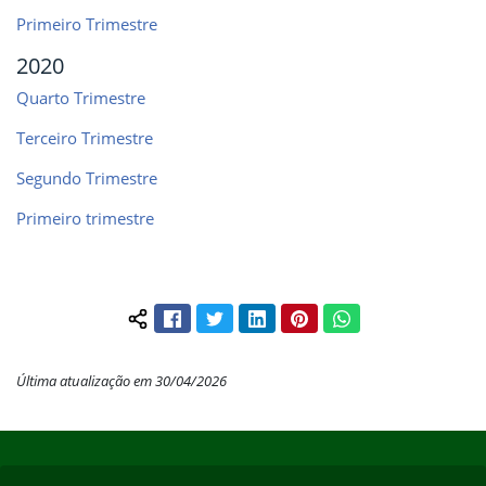
Primeiro Trimestre
2020
Quarto Trimestre
Terceiro Trimestre
Segundo Trimestre
Primeiro trimestre
Facebook
Twitter
LinkedIn
Pinterest
WhatsApp
Compartilhar conteúdo:
Última atualização em 30/04/2026
Início do rodapé
Fim do conteúdo