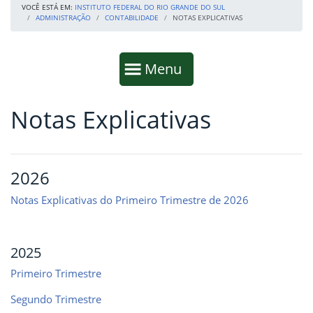
VOCÊ ESTÁ EM:
INSTITUTO FEDERAL DO RIO GRANDE DO SUL
ADMINISTRAÇÃO
CONTABILIDADE
NOTAS EXPLICATIVAS
Início da navegação
Mostrar
Menu
Notas Explicativas
Fim da navegação
Início do conteúdo
2026
Notas Explicativas do Primeiro Trimestre de 2026
2025
Primeiro Trimestre
Segundo Trimestre