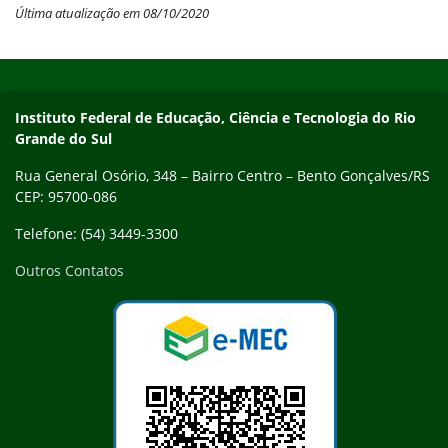
Última atualização em 08/10/2020
Início do rodapé
Fim do conteúdo
Contato
Instituto Federal de Educação, Ciência e Tecnologia do Rio
Grande do Sul
Rua General Osório, 348 – Bairro Centro – Bento Gonçalves/RS
CEP: 95700-086
Telefone: (54) 3449-3300
Outros Contatos