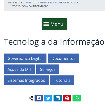
VOCÊ ESTÁ EM:
INSTITUTO FEDERAL DO RIO GRANDE DO SUL
TECNOLOGIA DA INFORMAÇÃO
Início da navegação
Mostrar
Menu
Tecnologia da Informação
Fim da navegação
Início do conteúdo
Governança Digital
Documentos
Ações da DTI
Serviços
Sistemas Integrados
Tutoriais
Facebook
Twitter
LinkedIn
Pinterest
WhatsApp
Compartilhar conteúdo: