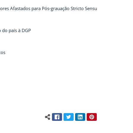
ores Afastados para Pós-grauação Stricto Sensu
o do país à DGP
cos
Facebook
Twitter
LinkedIn
Pinterest
Compartilhar conteúdo: