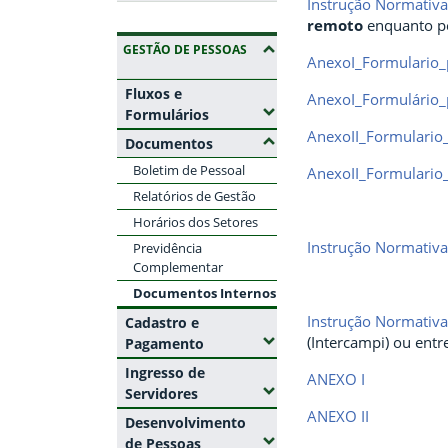
Instrução Normativ
remoto
enquanto pe
(OCULTAR SUBMENUS)
GESTÃO DE PESSOAS
AnexoI_Formulario_
Fluxos e
AnexoI_Formulário_
(Expandir submenus)
Formulários
AnexoII_Formulario
(Ocultar submenus)
Documentos
Boletim de Pessoal
AnexoII_Formulario_
Relatórios de Gestão
Horários dos Setores
Instrução Normativ
Previdência
Complementar
Documentos Internos
Instrução Normativ
Cadastro e
(Intercampi) ou entr
(Expandir submenus)
Pagamento
Ingresso de
ANEXO I
(Expandir submenus)
Servidores
ANEXO II
Desenvolvimento
(Expandir submenus)
de Pessoas