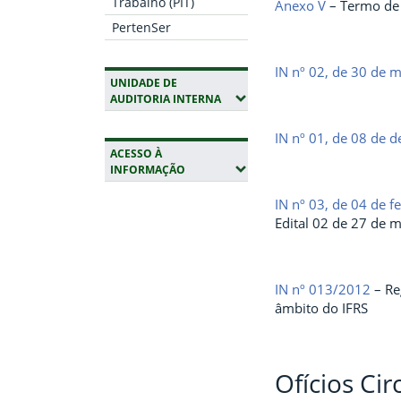
Trabalho (PIT)
Anexo V
– Termo de 
PertenSer
IN nº 02, de 30 de 
UNIDADE DE
(EXPANDIR SUBMENUS)
AUDITORIA INTERNA
IN nº 01, de 08 d
e d
ACESSO À
(EXPANDIR SUBMENUS)
INFORMAÇÃO
IN nº 03, de 04 de f
Fim da navegação
Edital 02 de 27 de m
IN nº 013/2012
– Re
âmbito do IFRS
Ofícios Cir