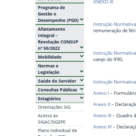
ANEXO III
Programa de
Gestão e
(Expandir submenus)
Desempenho (PGD)
Instrução Normativ
Afastamento
remuneração de féri
Integral –
Resolução CONSUP
(Expandir submenus)
nº 50/2022
Instrução Normativ
(Expandir submenus)
Mobilidade
campi
do IFRS.
Normas e
(Expandir submenus)
Legislação
(Expandir submenus)
Saúde do Servidor
Instrução Normativ
(Expandir submenus)
Consultas Públicas
Anexo I
– Formulári
(Expandir submenus)
Estagiários
Anexo II
– Declaraçã
Orientações SIG
Anexo III
– Quadro d
Acesso ao
SIGAC/SIGEPE
Anexo IV
– Declaraç
Plano Individual de