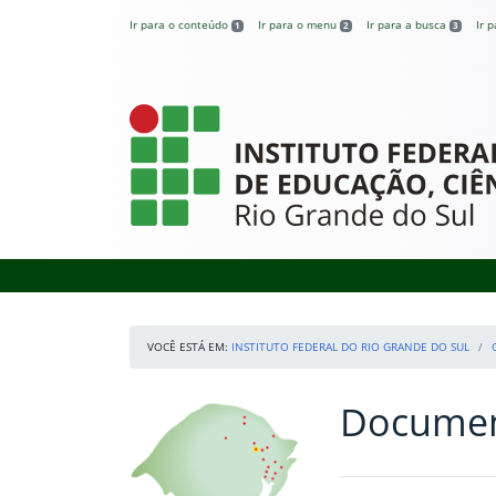
Pular para o conteúdo
Ir para o conteúdo
Ir para o menu
Ir para a busca
Ir 
1
2
3
Instituto Federal
VOCÊ ESTÁ EM:
INSTITUTO FEDERAL DO RIO GRANDE DO SUL
Documen
Início da navegação
Nossos Campi
Início do conteúdo