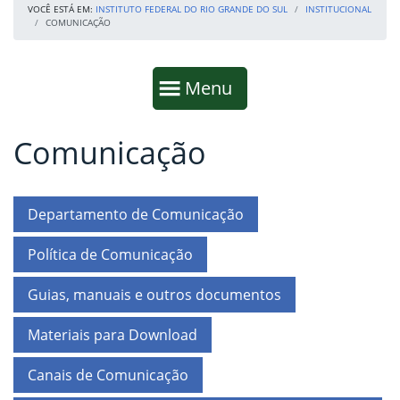
VOCÊ ESTÁ EM:
INSTITUTO FEDERAL DO RIO GRANDE DO SUL
INSTITUCIONAL
COMUNICAÇÃO
Início da navegação
Mostrar
Menu
Comunicação
Fim da navegação
Início do conteúdo
Departamento de Comunicação
Política de Comunicação
Guias, manuais e outros documentos
Materiais para Download
Canais de Comunicação