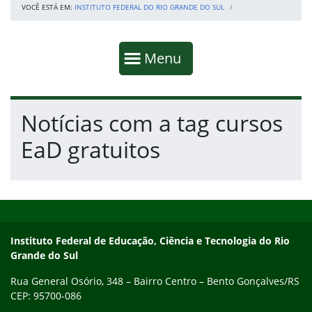
VOCÊ ESTÁ EM:
INSTITUTO FEDERAL DO RIO GRANDE DO SUL
Início da navegação
Mostrar
Menu
Fim da navegação
Início do conteúdo
Notícias com a tag cursos
EaD gratuitos
Início do rodapé
Fim do conteúdo
Contato
Instituto Federal de Educação, Ciência e Tecnologia do Rio
Grande do Sul
Rua General Osório, 348 – Bairro Centro – Bento Gonçalves/RS
CEP: 95700-086