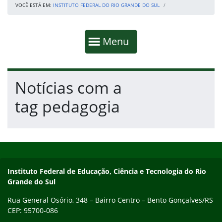
VOCÊ ESTÁ EM:
INSTITUTO FEDERAL DO RIO GRANDE DO SUL
Início da navegação
Mostrar
Menu
Fim da navegação
Início do conteúdo
Notícias com a
tag pedagogia
Início do rodapé
Fim do conteúdo
Contato
Instituto Federal de Educação, Ciência e Tecnologia do Rio
Grande do Sul
Rua General Osório, 348 – Bairro Centro – Bento Gonçalves/RS
CEP: 95700-086