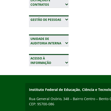
LICITAÇÕES E
(EXPANDIR SUBMENUS)
CONTRATOS
(EXPANDIR SUBMENUS)
GESTÃO DE PESSOAS
UNIDADE DE
(EXPANDIR SUBMENUS)
AUDITORIA INTERNA
ACESSO À
(EXPANDIR SUBMENUS)
INFORMAÇÃO
Início do rodapé
Fim da navegação
Contato
Instituto Federal de Educação, Ciência e Tecnol
Rua General Osório, 348 – Bairro Centro – Bento
CEP: 95700-086