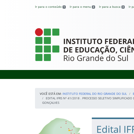
Pular para o conteúdo
Ir para o conteúdo
Ir para o menu
Ir para a busca
Ir 
1
2
3
Instituto Federal
VOCÊ ESTÁ EM:
INSTITUTO FEDERAL DO RIO GRANDE DO SUL
EDITAL IFRS Nº 41/2018 . PROCESSO SELETIVO SIMPLIFIC
GONÇALVES
Início da navegação
Nossos Campi
Início do conteúdo
Edital I