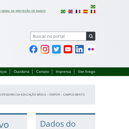
I GERAL DE PROTEÇÃO DE DADOS
Facebook
Instagram
Twitter
YouTube
Linkedin
Flickr
viços
Ouvidoria
Contato
Imprensa
Site Antigo
ROFESSORES DA EDUCAÇÃO BÁSICA – PARFOR – CAMPUS BENTO
ivo
Dados do