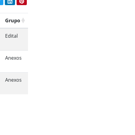
book
Twitter
LinkedIn
Pinterest
har conteúdo:
Grupo
Edital
Anexos
Anexos