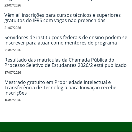
23/07/2026
Vêm aí: inscrições para cursos técnicos e superiores
gratuitos do IFRS com vagas não preenchidas
21/07/2026
Servidores de instituições federais de ensino podem se
inscrever para atuar como mentores de programa
21/07/2026
Resultado das matrículas da Chamada Pública do
Processo Seletivo de Estudantes 2026/2 está publicado
17/07/2026
Mestrado gratuito em Propriedade Intelectual e
Transferência de Tecnologia para Inovação recebe
inscrições
16/07/2026
Início do rodapé
Fim do conteúdo