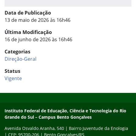
Data de Publicação
13 de maio de 2026 às 16h46
Última Modificação
16 de junho de 2026 às 16h46
Categorias
Direção-Geral
Status
Vigente
Início do rodapé
Fim do conteúdo
Contato
Instituto Federal de Educação, Ciência e Tecnologia do Rio
Grande do Sul – Campus Bento Gonçalves
Avenida Osvaldo Aranha, 540 | Bairro Juventude da Enologia
| CEP: 95700-206 | Bento Gonçalves/RS