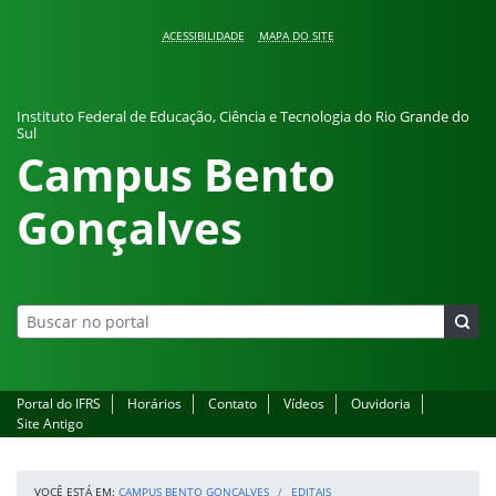
Pular para o conteúdo
ACESSIBILIDADE
MAPA DO SITE
Instituto Federal de Educação, Ciência e Tecnologia do Rio Grande do
Sul
Campus Bento
Gonçalves
Portal do IFRS
Horários
Contato
Vídeos
Ouvidoria
Site Antigo
VOCÊ ESTÁ EM:
CAMPUS BENTO GONÇALVES
EDITAIS