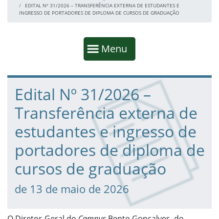
EDITAL Nº 31/2026 – TRANSFERÊNCIA EXTERNA DE ESTUDANTES E
INGRESSO DE PORTADORES DE DIPLOMA DE CURSOS DE GRADUAÇÃO
Início da navegação
Mostrar
Menu
Fim da navegação
Início do conteúdo
Edital Nº 31/2026 –
Transferência externa de
estudantes e ingresso de
portadores de diploma de
cursos de graduação
de 13 de maio de 2026
O Diretor-Geral do
Campus
Bento Gonçalves, do