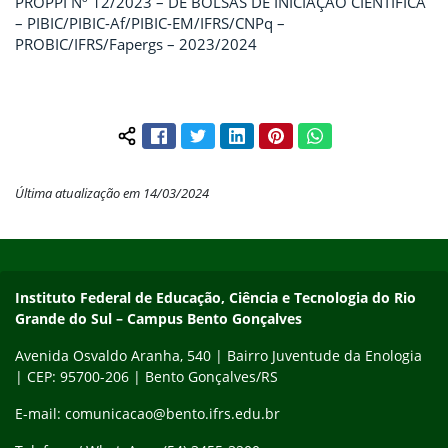
PROPPI Nº 12/2023 – DE BOLSAS DE INICIAÇÃO CIENTÍFICA
– PIBIC/PIBIC-Af/PIBIC-EM/IFRS/CNPq –
PROBIC/IFRS/Fapergs – 2023/2024
Facebook
Twitter
LinkedIn
Pinterest
WhatsApp
Compartilhar conteúdo:
Última atualização em 14/03/2024
Início do rodapé
Fim do conteúdo
Contato
Instituto Federal de Educação, Ciência e Tecnologia do Rio
Grande do Sul – Campus Bento Gonçalves
Avenida Osvaldo Aranha, 540 | Bairro Juventude da Enologia
| CEP: 95700-206 | Bento Gonçalves/RS
E-mail: comunicacao@bento.ifrs.edu.br