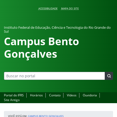
Pular para o conteúdo
ACESSIBILIDADE
MAPA DO SITE
Instituto Federal de Educação, Ciência e Tecnologia do Rio Grande do
Sul
Campus Bento
Gonçalves
Portal do IFRS
Horários
Contato
Vídeos
Ouvidoria
Site Antigo
VOCÊ ESTÁ EM:
CAMPUS BENTO GONÇALVES