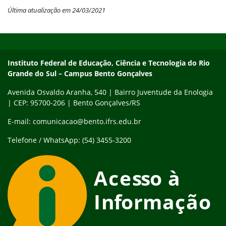
Última atualização em 24/03/2021
Início do rodapé
Fim do conteúdo
Contato
Instituto Federal de Educação, Ciência e Tecnologia do Rio
Grande do Sul – Campus Bento Gonçalves
Avenida Osvaldo Aranha, 540 | Bairro Juventude da Enologia
| CEP: 95700-206 | Bento Gonçalves/RS
E-mail: comunicacao@bento.ifrs.edu.br
Telefone / WhatsApp: (54) 3455-3200