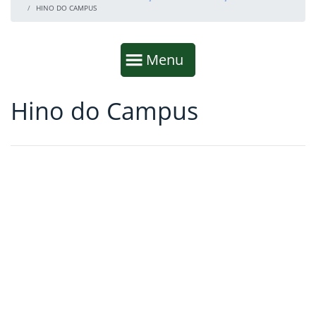
HINO DO CAMPUS
Início da navegação
Mostrar
Menu
Hino do Campus
Fim da navegação
Início do conteúdo