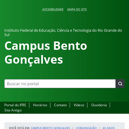
Pular para o conteúdo
ACESSIBILIDADE
MAPA DO SITE
Instituto Federal de Educação, Ciência e Tecnologia do Rio Grande do
Sul
Campus Bento
Gonçalves
Portal do IFRS
Horários
Contato
Vídeos
Ouvidoria
Site Antigo
VOCÊ ESTÁ EM:
CAMPUS BENTO GONÇALVES
COMUNICAÇÃO
60 ANOS