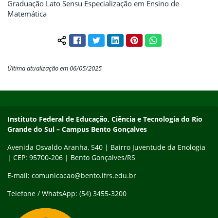
Graduação Lato Sensu Especialização em Ensino de
Matemática
Facebook
Twitter
LinkedIn
Pinterest
WhatsApp
Compartilhar conteúdo:
Última atualização em 06/05/2025
Início do rodapé
Fim do conteúdo
Contato
Instituto Federal de Educação, Ciência e Tecnologia do Rio
Grande do Sul – Campus Bento Gonçalves
Avenida Osvaldo Aranha, 540 | Bairro Juventude da Enologia
| CEP: 95700-206 | Bento Gonçalves/RS
E-mail: comunicacao@bento.ifrs.edu.br
Telefone / WhatsApp: (54) 3455-3200