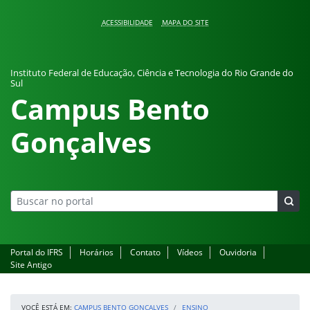
Pular para o conteúdo
ACESSIBILIDADE
MAPA DO SITE
Instituto Federal de Educação, Ciência e Tecnologia do Rio Grande do
Sul
Campus Bento
Gonçalves
Portal do IFRS
Horários
Contato
Vídeos
Ouvidoria
Site Antigo
VOCÊ ESTÁ EM:
CAMPUS BENTO GONÇALVES
ENSINO