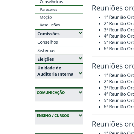
Conselheiros
Reuniões or
Pareceres
1ª Reunião Or
Moção
2ª Reunião Or
Resoluções
3ª Reunião Or
(Expandir submenus)
Comissões
4ª Reunião Or
Conselhos
5ª Reunião Ord
6ª Reunião Ord
Sistemas
(Expandir submenus)
Eleições
Reuniões or
Unidade de
(Expandir submenus)
Auditoria Interna
1ª Reunião Or
2ª Reunião Or
3ª Reunião Or
(EXPANDIR SUBMENUS)
COMUNICAÇÃO
4ª Reunião Or
5ª Reunião Or
6ª Reunião Or
(EXPANDIR SUBMENUS)
ENSINO / CURSOS
Reuniões or
1ª Reunião Or