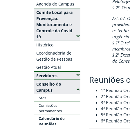
Relator(es
Agenda do Campus
§ 2º. Os 
Comitê Local para
Art. 67. 
Prevenção,
providen
Monitoramento e
as tenha 
Controle da Covid-
(Expandir submenus)
urgência
19
§ 1º O re
Histórico
membros
Coordenadoria de
§ 2º Exc
Gestão de Pessoas
do Consel
Gestão Atual
(Expandir submenus)
Servidores
Reuniões o
Conselho do
(Ocultar submenus)
Campus
1ª Reunião Or
2ª Reunião Or
Atas
3ª Reunião Or
Comissões
4ª Reunião Or
permanentes
5ª Reunião Or
Calendário de
6ª Reunião Or
Reuniões