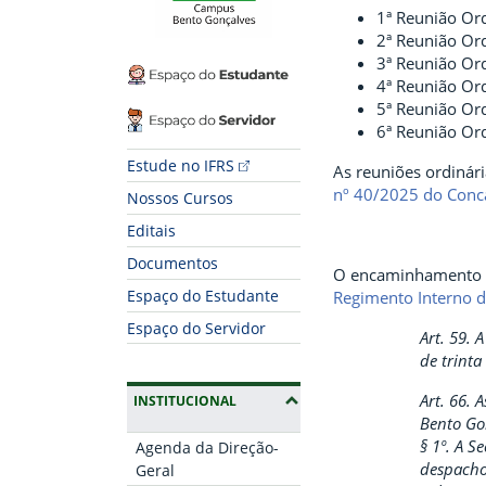
1ª Reunião Or
2ª Reunião Or
3ª Reunião Or
Espaço do Estudante
4ª Reunião Or
5ª Reunião Or
Espaço do Servidor
6ª Reunião Or
Estude no IFRS
As reuniões ordinári
nº 40/2025 do Con
Nossos Cursos
Editais
Documentos
O encaminhamento d
Espaço do Estudante
Regimento Interno 
Espaço do Servidor
Art. 59.
de trinta
Art. 66.
(OCULTAR SUBMENUS)
INSTITUCIONAL
Bento Go
§ 1º. A S
Agenda da Direção-
despacho
Geral