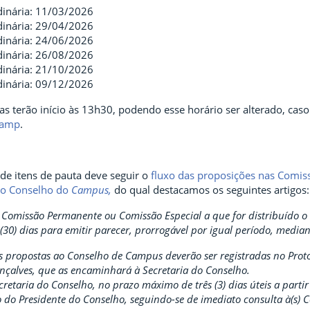
dinária: 11/03/2026
dinária: 29/04/2026
dinária: 24/06/2026
dinária: 26/08/2026
dinária: 21/10/2026
dinária: 09/12/2026
as terão início às 13h30, podendo esse horário ser alterado, cas
camp
.
e itens de pauta deve seguir o
fluxo das proposições nas Comi
do Conselho do
Campus,
do qual destacamos os seguintes artigos:
 A Comissão Permanente ou Comissão Especial a que for distribuído 
 (30) dias para emitir parecer, prorrogável por igual período, media
 As propostas ao Conselho de Campus deverão ser registradas no Pro
nçalves, que as encaminhará à Secretaria do Conselho.
ecretaria do Conselho, no prazo máximo de três (3) dias úteis a part
 do Presidente do Conselho, seguindo-se de imediato consulta à(s) 