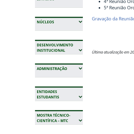
4ª Reunião Or
5ª Reunião Or
Gravação da Reunião
(EXPANDIR SUBMENUS)
NÚCLEOS
DESENVOLVIMENTO
(EXPANDIR SUBMENUS)
INSTITUCIONAL
Última atualização em 2
Fim do conteúdo
(EXPANDIR SUBMENUS)
ADMINISTRAÇÃO
ENTIDADES
(EXPANDIR SUBMENUS)
ESTUDANTIS
MOSTRA TÉCNICO-
(EXPANDIR SUBMENUS)
CIENTÍFICA – MTC
Início do rodapé
Fim da navegação