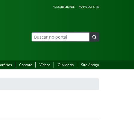
ACESSIBILIDADE
MAPA DO SITE
orários
Contato
Vídeos
Ouvidoria
Site Antigo