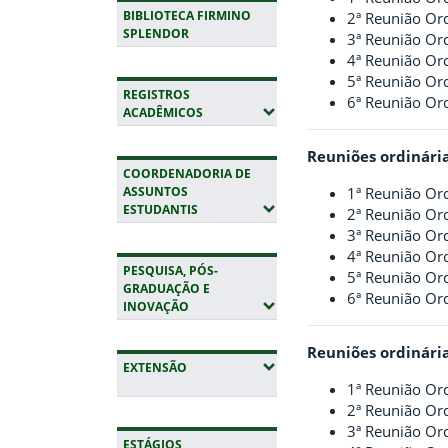
BIBLIOTECA FIRMINO
2ª Reunião Or
SPLENDOR
3ª Reunião Or
4ª Reunião Ord
5ª Reunião Or
REGISTROS
6ª Reunião Or
(EXPANDIR SUBMENUS)
ACADÊMICOS
Reuniões ordinári
COORDENADORIA DE
ASSUNTOS
1ª Reunião Or
(EXPANDIR SUBMENUS)
ESTUDANTIS
2ª Reunião Or
3ª Reunião Or
4ª Reunião Or
PESQUISA, PÓS-
5ª Reunião Or
GRADUAÇÃO E
6ª Reunião Or
(EXPANDIR SUBMENUS)
INOVAÇÃO
Reuniões ordinári
(EXPANDIR SUBMENUS)
EXTENSÃO
1ª Reunião Or
2ª Reunião Or
3ª Reunião Or
ESTÁGIOS