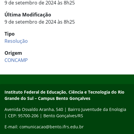
9 de setembro de 2024 às 8h25
Última Modificação
9 de setembro de 2024 às 8h25
Tipo
Resolução
Origem
CONCAMP
Início do rodapé
Fim do conteúdo
Contato
Instituto Federal de Educação, Ciência e Tecnologia do Rio
Grande do Sul – Campus Bento Gonçalves
Avenida Osvaldo Aranha, 540 | Bairro Juventude da Enologia
| CEP: 95700-206 | Bento Gonçalves/RS
E-mail: comunicacao@bento.ifrs.edu.br