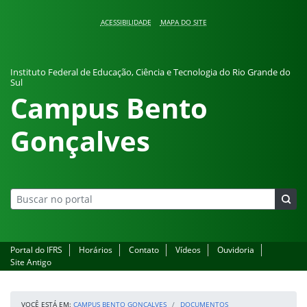
Pular para o conteúdo
ACESSIBILIDADE
MAPA DO SITE
Instituto Federal de Educação, Ciência e Tecnologia do Rio Grande do
Sul
Campus Bento
Gonçalves
Portal do IFRS
Horários
Contato
Vídeos
Ouvidoria
Site Antigo
VOCÊ ESTÁ EM:
CAMPUS BENTO GONÇALVES
DOCUMENTOS