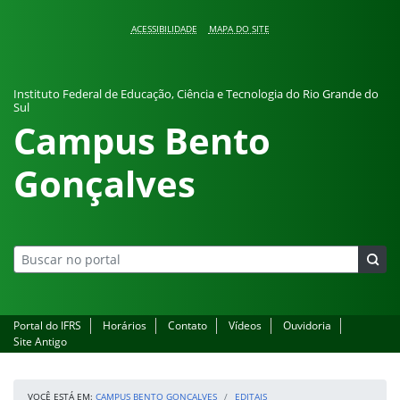
Pular para o conteúdo
ACESSIBILIDADE
MAPA DO SITE
Instituto Federal de Educação, Ciência e Tecnologia do Rio Grande do
Sul
Campus Bento
Gonçalves
Portal do IFRS
Horários
Contato
Vídeos
Ouvidoria
Site Antigo
VOCÊ ESTÁ EM:
CAMPUS BENTO GONÇALVES
EDITAIS