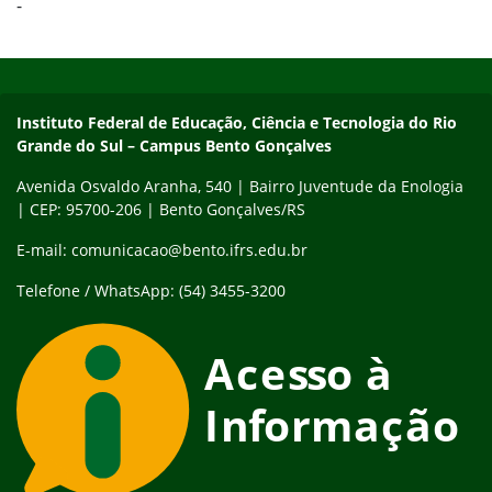
-
Início do rodapé
Fim do conteúdo
Contato
Instituto Federal de Educação, Ciência e Tecnologia do Rio
Grande do Sul – Campus Bento Gonçalves
Avenida Osvaldo Aranha, 540 | Bairro Juventude da Enologia
| CEP: 95700-206 | Bento Gonçalves/RS
E-mail: comunicacao@bento.ifrs.edu.br
Telefone / WhatsApp: (54) 3455-3200