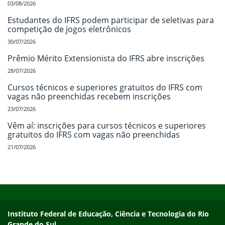
03/08/2026
Estudantes do IFRS podem participar de seletivas para
competição de jogos eletrônicos
30/07/2026
Prêmio Mérito Extensionista do IFRS abre inscrições
28/07/2026
Cursos técnicos e superiores gratuitos do IFRS com
vagas não preenchidas recebem inscrições
23/07/2026
Vêm aí: inscrições para cursos técnicos e superiores
gratuitos do IFRS com vagas não preenchidas
21/07/2026
Início do rodapé
Fim do conteúdo
Contato
Instituto Federal de Educação, Ciência e Tecnologia do Rio
Grande do Sul