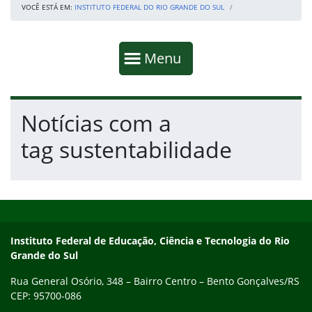
VOCÊ ESTÁ EM:
INSTITUTO FEDERAL DO RIO GRANDE DO SUL
Início da navegação
Mostrar
Menu
Fim da navegação
Início do conteúdo
Notícias com a
tag sustentabilidade
Início do rodapé
Fim do conteúdo
Contato
Instituto Federal de Educação, Ciência e Tecnologia do Rio
Grande do Sul
Rua General Osório, 348 – Bairro Centro – Bento Gonçalves/RS
CEP: 95700-086