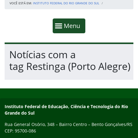
VOCÊ ESTÁ EM:
INSTITUTO FEDERAL DO RIO GRANDE DO SUL
Início da navegação
Mostrar
Menu
Fim da navegação
Início do conteúdo
Notícias com a
tag Restinga (Porto Alegre)
Início do rodapé
Fim do conteúdo
Contato
Instituto Federal de Educação, Ciência e Tecnologia do Rio
Grande do Sul
Rua General Osório, 348 – Bairro Centro – Bento Gonçalves/RS
CEP: 95700-086