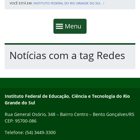
VOCÊ ESTÁ EM:
INSTITUTO FEDERAL DO RIO GRANDE DO SUL
Início da navegação
Mostrar
Menu
Fim da navegação
Início do conteúdo
Notícias com a tag Redes
Início do rodapé
Fim do conteúdo
Contato
Instituto Federal de Educação, Ciência e Tecnologia do Rio
Grande do Sul
Rua General Osório, 348 – Bairro Centro – Bento Gonçalves/RS
CEP: 95700-086
Telefone: (54) 3449-3300