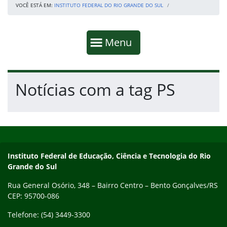
VOCÊ ESTÁ EM:
INSTITUTO FEDERAL DO RIO GRANDE DO SUL
Início da navegação
Mostrar
Menu
Fim da navegação
Início do conteúdo
Notícias com a tag PS
Início do rodapé
Fim do conteúdo
Contato
Instituto Federal de Educação, Ciência e Tecnologia do Rio
Grande do Sul
Rua General Osório, 348 – Bairro Centro – Bento Gonçalves/RS
CEP: 95700-086
Telefone: (54) 3449-3300