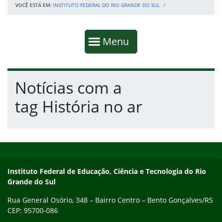
VOCÊ ESTÁ EM:
INSTITUTO FEDERAL DO RIO GRANDE DO SUL
Início da navegação
Mostrar
Menu
Fim da navegação
Início do conteúdo
Notícias com a
tag História no ar
Início do rodapé
Fim do conteúdo
Contato
Instituto Federal de Educação, Ciência e Tecnologia do Rio
Grande do Sul
Rua General Osório, 348 – Bairro Centro – Bento Gonçalves/RS
CEP: 95700-086