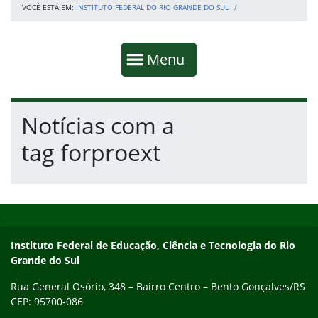
VOCÊ ESTÁ EM:
INSTITUTO FEDERAL DO RIO GRANDE DO SUL
Início da navegação
Mostrar
Menu
Fim da navegação
Início do conteúdo
Notícias com a
tag forproext
Início do rodapé
Fim do conteúdo
Contato
Instituto Federal de Educação, Ciência e Tecnologia do Rio
Grande do Sul
Rua General Osório, 348 – Bairro Centro – Bento Gonçalves/RS
CEP: 95700-086