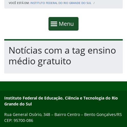
VOCÊ ESTÁ EM:
INSTITUTO FEDERAL DO RIO GRANDE DO SUL
Início da navegação
Mostrar
Menu
Fim da navegação
Início do conteúdo
Notícias com a tag ensino
médio gratuito
Início do rodapé
Fim do conteúdo
Contato
Instituto Federal de Educação, Ciência e Tecnologia do Rio
Grande do Sul
Rua General Osório, 348 – Bairro Centro – Bento Gonçalves/RS
CEP: 95700-086