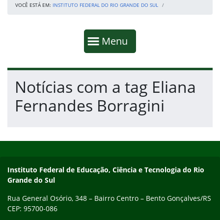
VOCÊ ESTÁ EM:
INSTITUTO FEDERAL DO RIO GRANDE DO SUL
Início da navegação
Mostrar
Menu
Fim da navegação
Início do conteúdo
Notícias com a tag Eliana
Fernandes Borragini
Início do rodapé
Fim do conteúdo
Contato
Instituto Federal de Educação, Ciência e Tecnologia do Rio
Grande do Sul
Rua General Osório, 348 – Bairro Centro – Bento Gonçalves/RS
CEP: 95700-086