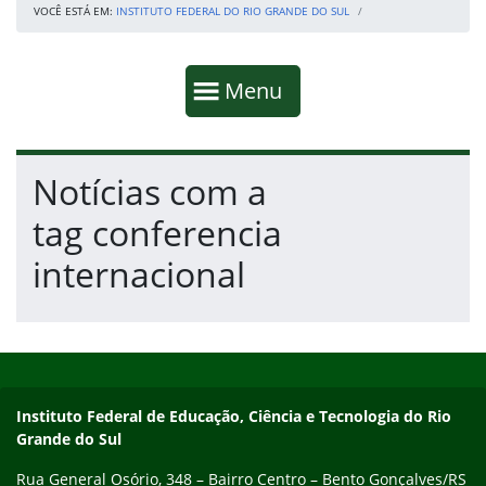
VOCÊ ESTÁ EM:
INSTITUTO FEDERAL DO RIO GRANDE DO SUL
Início da navegação
Mostrar
Menu
Fim da navegação
Início do conteúdo
Notícias com a
tag conferencia
internacional
Início do rodapé
Fim do conteúdo
Contato
Instituto Federal de Educação, Ciência e Tecnologia do Rio
Grande do Sul
Rua General Osório, 348 – Bairro Centro – Bento Gonçalves/RS