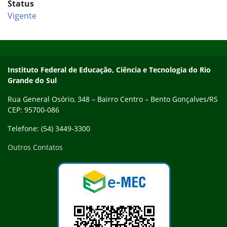
Status
Vigente
Início do rodapé
Fim do conteúdo
Contato
Instituto Federal de Educação, Ciência e Tecnologia do Rio
Grande do Sul
Rua General Osório, 348 – Bairro Centro – Bento Gonçalves/RS
CEP: 95700-086
Telefone: (54) 3449-3300
Outros Contatos