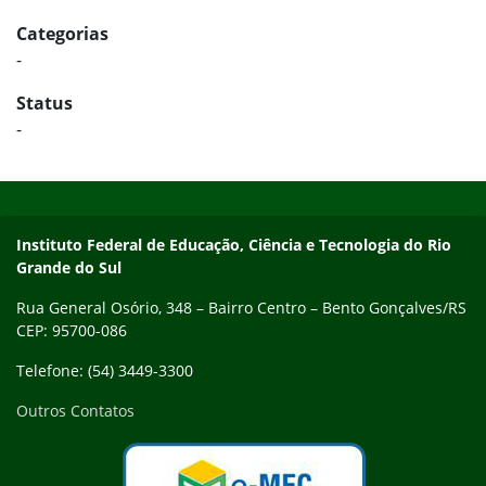
Categorias
-
Status
-
Início do rodapé
Fim do conteúdo
Contato
Instituto Federal de Educação, Ciência e Tecnologia do Rio
Grande do Sul
Rua General Osório, 348 – Bairro Centro – Bento Gonçalves/RS
CEP: 95700-086
Telefone: (54) 3449-3300
Outros Contatos