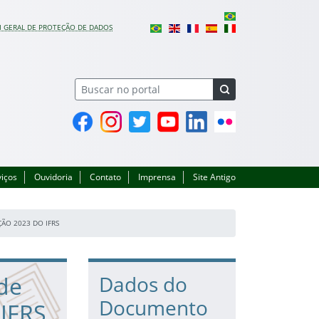
I GERAL DE PROTEÇÃO DE DADOS
Facebook
Instagram
Twitter
YouTube
Linkedin
Flickr
viços
Ouvidoria
Contato
Imprensa
Site Antigo
ÃO 2023 DO IFRS
de
Dados do
Documento
 IFRS