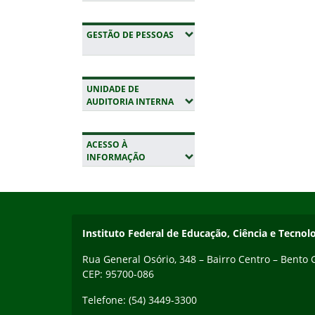
(EXPANDIR SUBMENUS)
GESTÃO DE PESSOAS
UNIDADE DE
(EXPANDIR SUBMENUS)
AUDITORIA INTERNA
ACESSO À
(EXPANDIR SUBMENUS)
INFORMAÇÃO
Início do rodapé
Fim da navegação
Contato
Instituto Federal de Educação, Ciência e Tecnol
Rua General Osório, 348 – Bairro Centro – Bento
CEP: 95700-086
Telefone: (54) 3449-3300