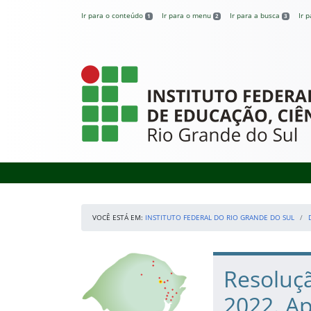
Pular para o conteúdo
Ir para o conteúdo
Ir para o menu
Ir para a busca
Ir 
1
2
3
Instituto Federal
VOCÊ ESTÁ EM:
INSTITUTO FEDERAL DO RIO GRANDE DO SUL
Início da navegação
Nossos Campi
Início do conteúdo
Resoluç
2022. Ap