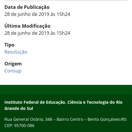
Data de Publicação
28 de junho de 2019 às 15h24
Última Modificação
28 de junho de 2019 às 15h24
Tipo
Resolução
Origem
Consup
Início do rodapé
Fim do conteúdo
Contato
Instituto Federal de Educação, Ciência e Tecnologia do Rio
Grande do Sul
Rua General Osório, 348 – Bairro Centro – Bento Gonçalves/RS
CEP: 95700-086