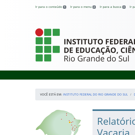
Pular para o conteúdo
Ir para o conteúdo
Ir para o menu
Ir para a busca
Ir 
1
2
3
Instituto Federal
VOCÊ ESTÁ EM:
INSTITUTO FEDERAL DO RIO GRANDE DO SUL
Início da navegação
Nossos Campi
Início do conteúdo
Relatóri
Vacaria