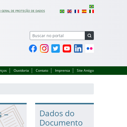
I GERAL DE PROTEÇÃO DE DADOS
Facebook
Instagram
Twitter
YouTube
Linkedin
Flickr
viços
Ouvidoria
Contato
Imprensa
Site Antigo
s –
Dados do
Documento