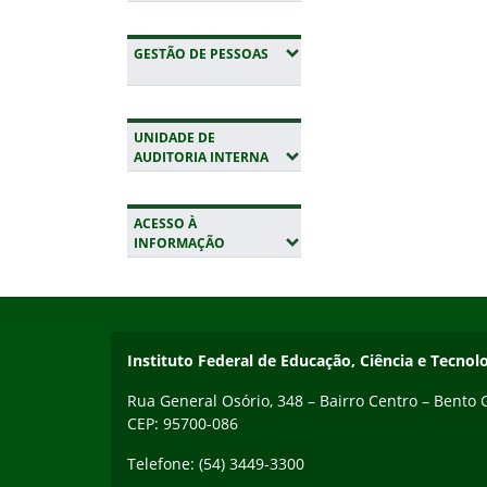
(EXPANDIR SUBMENUS)
GESTÃO DE PESSOAS
UNIDADE DE
(EXPANDIR SUBMENUS)
AUDITORIA INTERNA
ACESSO À
(EXPANDIR SUBMENUS)
INFORMAÇÃO
Início do rodapé
Fim da navegação
Contato
Instituto Federal de Educação, Ciência e Tecnol
Rua General Osório, 348 – Bairro Centro – Bento
CEP: 95700-086
Telefone: (54) 3449-3300