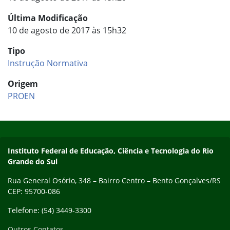
Última Modificação
10 de agosto de 2017 às 15h32
Tipo
Instrução Normativa
Origem
PROEN
Início do rodapé
Fim do conteúdo
Contato
Instituto Federal de Educação, Ciência e Tecnologia do Rio
Grande do Sul
Rua General Osório, 348 – Bairro Centro – Bento Gonçalves/RS
CEP: 95700-086
Telefone: (54) 3449-3300
Outros Contatos