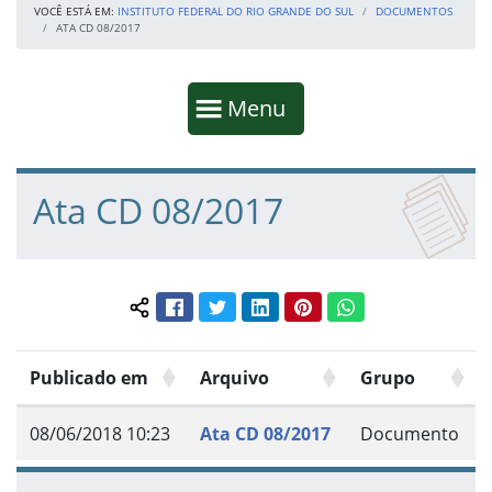
VOCÊ ESTÁ EM:
INSTITUTO FEDERAL DO RIO GRANDE DO SUL
DOCUMENTOS
ATA CD 08/2017
Início da navegação
Mostrar
Menu
Fim da navegação
Início do conteúdo
Ata CD 08/2017
Facebook
Twitter
LinkedIn
Pinterest
WhatsApp
Compartilhar conteúdo:
Publicado em
Arquivo
Grupo
08/06/2018 10:23
Ata CD 08/2017
Documento