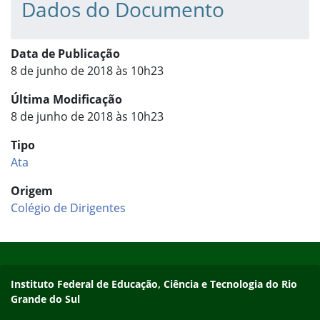
Dados do Documento
Data de Publicação
8 de junho de 2018 às 10h23
Última Modificação
8 de junho de 2018 às 10h23
Tipo
Ata
Origem
Colégio de Dirigentes
Início do rodapé
Fim do conteúdo
Contato
Instituto Federal de Educação, Ciência e Tecnologia do Rio
Grande do Sul