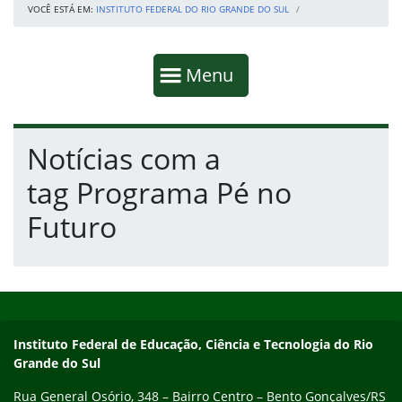
VOCÊ ESTÁ EM:
INSTITUTO FEDERAL DO RIO GRANDE DO SUL
Início da navegação
Mostrar
Menu
Fim da navegação
Início do conteúdo
Notícias com a
tag Programa Pé no
Futuro
Início do rodapé
Fim do conteúdo
Contato
Instituto Federal de Educação, Ciência e Tecnologia do Rio
Grande do Sul
Rua General Osório, 348 – Bairro Centro – Bento Gonçalves/RS