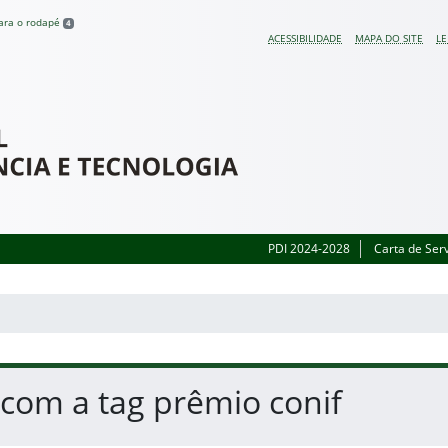
para o rodapé
4
ACESSIBILIDADE
MAPA DO SITE
LE
 do Rio Grande do Sul
PDI 2024-2028
Carta de Ser
 com a tag prêmio conif