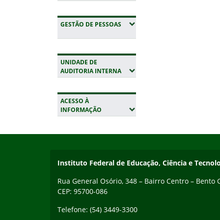
(EXPANDIR SUBMENUS)
GESTÃO DE PESSOAS
UNIDADE DE
(EXPANDIR SUBMENUS)
AUDITORIA INTERNA
ACESSO À
(EXPANDIR SUBMENUS)
INFORMAÇÃO
Início do rodapé
Fim da navegação
Contato
Instituto Federal de Educação, Ciência e Tecnol
Rua General Osório, 348 – Bairro Centro – Bento
CEP: 95700-086
Telefone: (54) 3449-3300