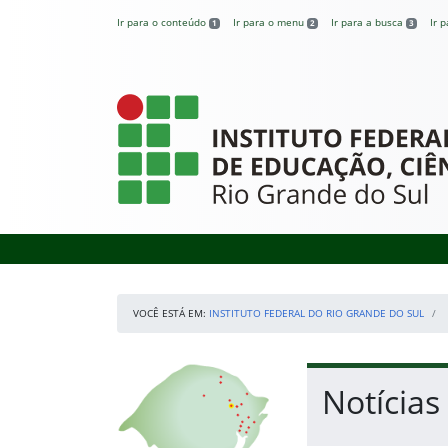
Pular para o conteúdo
Ir para o conteúdo
Ir para o menu
Ir para a busca
Ir 
1
2
3
Instituto Federal
VOCÊ ESTÁ EM:
INSTITUTO FEDERAL DO RIO GRANDE DO SUL
Início da navegação
Nossos Campi
Início do conteúdo
Notícias