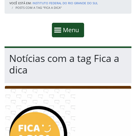
VOCÊ ESTÁ EM:
INSTITUTO FEDERAL DO RIO GRANDE DO SUL
POSTS COM A TAG "FICA A DICA"
Início da navegação
Mostrar
Menu
Fim da navegação
Início do conteúdo
Notícias com a tag Fica a
dica