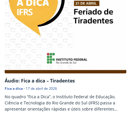
Áudio: Fica a dica – Tiradentes
Fica a dica
-
17 de abril de 2026
No quadro “Fica a Dica”, o Instituto Federal de Educação,
Ciência e Tecnologia do Rio Grande do Sul (IFRS) passa a
apresentar orientações rápidas e úteis sobre diferentes
temas do cotidiano. A proposta é oferecer, de forma objetiva,
uma dica por edição, contribuindo para informar e apoiar a
comunidade. Hoje o tema é: Feriado de Tiradentes.
Início do rodapé
Fim do conteúdo