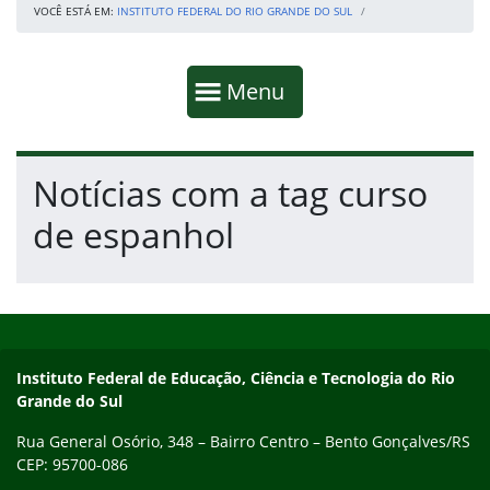
VOCÊ ESTÁ EM:
INSTITUTO FEDERAL DO RIO GRANDE DO SUL
Início da navegação
Mostrar
Menu
Fim da navegação
Início do conteúdo
Notícias com a tag curso
de espanhol
Início do rodapé
Fim do conteúdo
Contato
Instituto Federal de Educação, Ciência e Tecnologia do Rio
Grande do Sul
Rua General Osório, 348 – Bairro Centro – Bento Gonçalves/RS
CEP: 95700-086