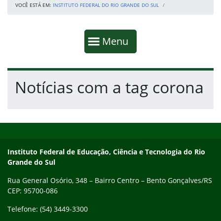
VOCÊ ESTÁ EM:
INSTITUTO FEDERAL DO RIO GRANDE DO SUL
Início da navegação
Mostrar
Menu
Fim da navegação
Início do conteúdo
Notícias com a tag corona
Início do rodapé
Fim do conteúdo
Contato
Instituto Federal de Educação, Ciência e Tecnologia do Rio
Grande do Sul
Rua General Osório, 348 – Bairro Centro – Bento Gonçalves/RS
CEP: 95700-086
Telefone: (54) 3449-3300