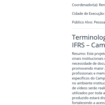
Coordenador(a): Re
Cidade de Execução:
Público Alvo: Pessoa
Terminolog
IFRS – Cam
Resumo: Este projeto
sinais institucionai
necessidade de docum
promovendo maior ace
profissionais e mem
específicos do Campu
no ambiente instituc
de vídeos serão real
utilizados por toda
produzido estará di
fortalecendo a aces