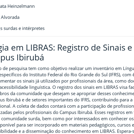
nata Heinzelmann
 Alvorada
s surdas e intérpretes
ia em LIBRAS: Registro de Sinais e
pus Ibirubá
 de pesquisa tem como objetivo realizar um inventário em Língua 
s específicos do Instituto Federal do Rio Grande do Sul (IFRS), com
entar os sinais já utilizados por profissionais da área, como do
ssibilidade linguística. O registro dos sinais em LIBRAS visa fac
bros da comunidade que desejam se apropriar desses conheciment
s Ibirubá e de setores importantes do IFRS, contribuindo para a
ional. A coleta de dados contará com a participação de profissio
izadas pelos profissionais do Campus Ibirubá. Esses registros em
 a comunidade surda, bem como por interessados em conhecer os si
sponível para ser incorporado em materiais pedagógicos, cursos 
sibilidade e a disseminação do conhecimento em LIBRAS. Espera-