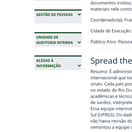
documentos instituci
materiais nele cont
(EXPANDIR SUBMENUS)
GESTÃO DE PESSOAS
Coordenador(a): Fra
Cidade de Execução:
UNIDADE DE
Público Alvo: Pessoa
(EXPANDIR SUBMENUS)
AUDITORIA INTERNA
Spread the
ACESSO À
(EXPANDIR SUBMENUS)
INFORMAÇÃO
Resumo: É administr
internacional que to
Fim da navegação
sinais. Cada país po
no estado do Rio Gra
acadêmicas e técnica
de surdos, intérpret
Essa equipe interin
Sul (UFRGS). Os dado
não havia revisão do
remontou a equipe q