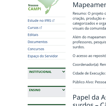
Mapeamento
Resumo: O projeto o
criação, produção e 
Estude no IFRS
categorizados e orga
Cursos
visuais da comunida
Editais
Além do mapeamento,
professores, pesqui
Documentos
surdos.
Concursos
O acesso ao repositó
Espaço do Servidor
Coordenador(a): Re
(EXPANDIR SUBMENUS)
INSTITUCIONAL
Cidade de Execução:
Público Alvo: Pesso
(EXPANDIR SUBMENUS)
ENSINO
Papel da A
surdos – 