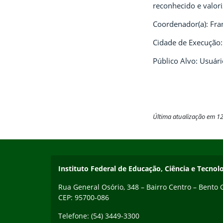
reconhecido e valor
Coordenador(a): Fra
Cidade de Execução:
Público Alvo: Usuár
Última atualização em 1
Início do rodapé
Fim do conteúdo
Contato
Instituto Federal de Educação, Ciência e Tecnol
Rua General Osório, 348 – Bairro Centro – Bento
CEP: 95700-086
Telefone: (54) 3449-3300