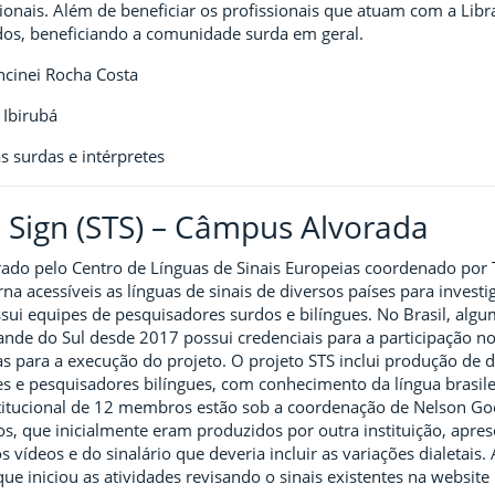
onais. Além de beneficiar os profissionais que atuam com a Libra
idos, beneficiando a comunidade surda em geral.
ncinei Rocha Costa
 Ibirubá
s surdas e intérpretes
 Sign (STS) – Câmpus Alvorada
ado pelo Centro de Línguas de Sinais Europeias coordenado por 
rna acessíveis as línguas de sinais de diversos países para inves
ssui equipes de pesquisadores surdos e bilíngues. No Brasil, algu
nde do Sul desde 2017 possui credenciais para a participação no
s para a execução do projeto. O projeto STS inclui produção de d
es e pesquisadores bilíngues, com conhecimento da língua brasilei
stitucional de 12 membros estão sob a coordenação de Nelson Go
s, que inicialmente eram produzidos por outra instituição, apres
s vídeos e do sinalário que deveria incluir as variações dialetais
ue iniciou as atividades revisando o sinais existentes na websit