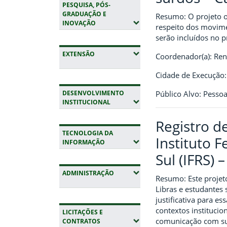
PESQUISA, PÓS-
GRADUAÇÃO E
Resumo: O projeto o
(EXPANDIR SUBMENUS)
INOVAÇÃO
respeito dos movimen
serão incluídos no p
(EXPANDIR SUBMENUS)
EXTENSÃO
Coordenador(a): Re
Cidade de Execução:
Público Alvo: Pesso
DESENVOLVIMENTO
(EXPANDIR SUBMENUS)
INSTITUCIONAL
Registro d
TECNOLOGIA DA
Instituto 
(EXPANDIR SUBMENUS)
INFORMAÇÃO
Sul (IFRS)
(EXPANDIR SUBMENUS)
ADMINISTRAÇÃO
Resumo: Este projet
Libras e estudantes 
justificativa para e
contextos institucio
LICITAÇÕES E
comunicação com surd
(EXPANDIR SUBMENUS)
CONTRATOS