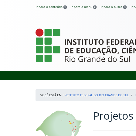
Pular para o conteúdo
Ir para o conteúdo
Ir para o menu
Ir para a busca
Ir 
1
2
3
Instituto Federal
VOCÊ ESTÁ EM:
INSTITUTO FEDERAL DO RIO GRANDE DO SUL
Projetos
Início da navegação
Nossos Campi
Início do conteúdo