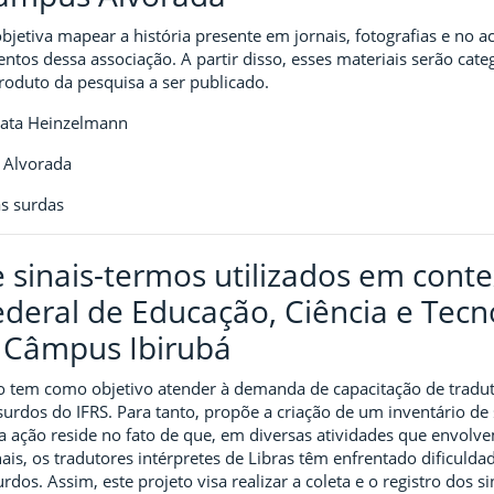
bjetiva mapear a história presente em jornais, fotografias e no 
tos dessa associação. A partir disso, esses materiais serão cate
roduto da pesquisa a ser publicado.
nata Heinzelmann
 Alvorada
as surdas
e sinais-termos utilizados em conte
Federal de Educação, Ciência e Tec
 – Câmpus Ibirubá
o tem como objetivo atender à demanda de capacitação de traduto
surdos do IFRS. Para tanto, propõe a criação de um inventário de s
ssa ação reside no fato de que, em diversas atividades que envolv
nais, os tradutores intérpretes de Libras têm enfrentado dificuld
os. Assim, este projeto visa realizar a coleta e o registro dos s