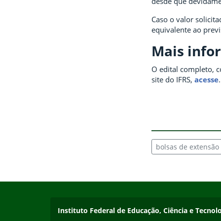
desde que devidamen
Caso o valor solicit
equivalente ao prev
Mais info
O edital completo, c
site do IFRS,
acesse
.
bolsas de extensão
Início do rodapé
Fim do conteúdo
Contato
Instituto Federal de Educação, Ciência e Tecnol