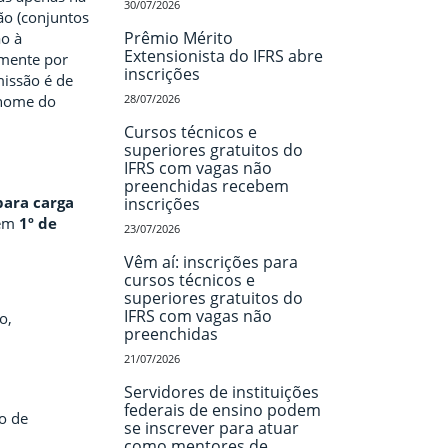
30/07/2026
ão (conjuntos
Prêmio Mérito
ão à
Extensionista do IFRS abre
amente por
inscrições
missão é de
 nome do
28/07/2026
Cursos técnicos e
superiores gratuitos do
IFRS com vagas não
preenchidas recebem
para carga
inscrições
 em
1º de
23/07/2026
Vêm aí: inscrições para
cursos técnicos e
superiores gratuitos do
IFRS com vagas não
o,
preenchidas
21/07/2026
Servidores de instituições
federais de ensino podem
o de
se inscrever para atuar
como mentores de