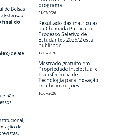
programa
al de Bolsas
21/07/2026
de Extensão
 final do
Resultado das matrículas
da Chamada Pública do
Processo Seletivo de
Estudantes 2026/2 está
publicado
aiex)
de até
17/07/2026
Mestrado gratuito em
Propriedade Intelectual e
Transferência de
Tecnologia para Inovação
recebe inscrições
16/07/2026
que não
cessos
stitucional,
entação de
revistas,