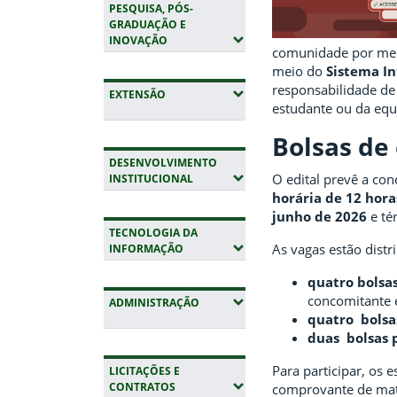
PESQUISA, PÓS-
GRADUAÇÃO E
(EXPANDIR SUBMENUS)
INOVAÇÃO
comunidade por meio
meio do
Sistema In
responsabilidade de
(EXPANDIR SUBMENUS)
EXTENSÃO
estudante ou da equ
Bolsas de
DESENVOLVIMENTO
O edital prevê a co
(EXPANDIR SUBMENUS)
INSTITUCIONAL
horária de 12 hora
junho de 2026
e té
TECNOLOGIA DA
As vagas estão distr
(EXPANDIR SUBMENUS)
INFORMAÇÃO
quatro bolsa
concomitante 
(EXPANDIR SUBMENUS)
ADMINISTRAÇÃO
quatro bolsa
duas bolsas 
Para participar, os
LICITAÇÕES E
(EXPANDIR SUBMENUS)
CONTRATOS
comprovante de mat