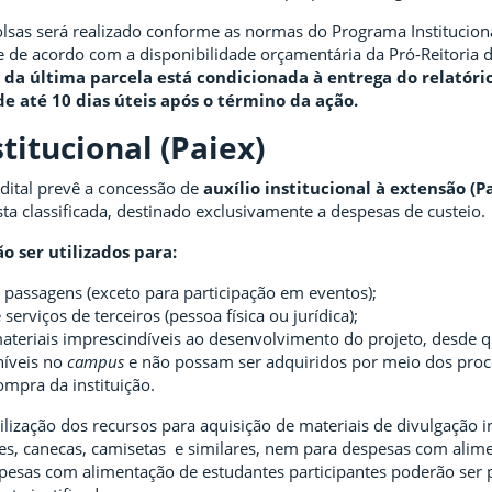
sas será realizado conforme as normas do Programa Institucion
 e de acordo com a disponibilidade orçamentária da Pró-Reitoria 
 da última parcela está condicionada à entrega do relatório
de até 10 dias úteis após o término da ação.
stitucional (Paiex)
edital prevê a concessão de
auxílio institucional à extensão (P
ta classificada, destinado exclusivamente a despesas de custeio.
o ser utilizados para:
passagens (exceto para participação em eventos);
serviços de terceiros (pessoa física ou jurídica);
ateriais imprescindíveis ao desenvolvimento do projeto, desde 
níveis no
campus
e não possam ser adquiridos por meio dos pro
ompra da instituição.
ilização dos recursos para aquisição de materiais de divulgação in
es, canecas, camisetas e similares, nem para despesas com alim
spesas com alimentação de estudantes participantes poderão ser p