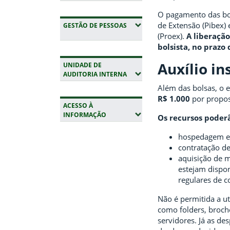
O pagamento das bol
de Extensão (Pibex)
(EXPANDIR SUBMENUS)
GESTÃO DE PESSOAS
(Proex).
A liberação
bolsista, no prazo 
Auxílio in
UNIDADE DE
(EXPANDIR SUBMENUS)
AUDITORIA INTERNA
Além das bolsas, o 
R$ 1.000
por propos
ACESSO À
(EXPANDIR SUBMENUS)
INFORMAÇÃO
Os recursos poderã
Fim da navegação
hospedagem e 
contratação de 
aquisição de m
estejam dispo
regulares de c
Não é permitida a ut
como folders, broch
servidores. Já as de