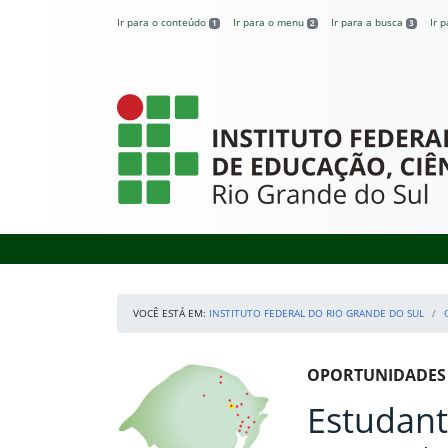
Pular para o conteúdo
Ir para o conteúdo
Ir para o menu
Ir para a busca
Ir 
1
2
3
Instituto Federal
VOCÊ ESTÁ EM:
INSTITUTO FEDERAL DO RIO GRANDE DO SUL
Início da navegação
Nossos Campi
Início do conteúdo
OPORTUNIDADES
Estudan