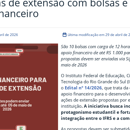
s de extensão com bolsas e
inanceiro
ril de 2026
última modificação em 29 de abril de 
São 10 bolsas com carga de 12 hora
apoio financeiro de até RS 1.000 par
propostas devem ser enviadas via Si
maio de 2026
O Instituto Federal de Educação, C
Tecnologia do Rio Grande do Sul (
o
Edital nº 14/2026
, que trata d
apoio financeiro para o desenvol
ações de extensão propostas por 
instituição
. A iniciativa busca in
protagonismo estudantil e fort
integração entre o IFRS e a co
As propostas devem ser submetid