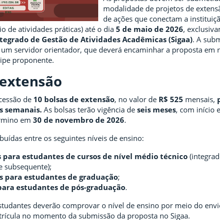
modalidade de projetos de extens
de ações que conectam a instituiç
 de atividades práticas) até o dia
5 de maio de 2026
, exclusiv
tegrado de Gestão de Atividades Acadêmicas (Sigaa)
. A sub
 um servidor orientador, que deverá encaminhar a proposta em
ipe proponente.
 extensão
ncessão de
10 bolsas de extensão
, no valor de
R$ 525
mensais,
s semanais.
As bolsas terão vigência de
seis meses
, com início
rmino em
30 de novembro de 2026
.
ibuídas entre os seguintes níveis de ensino:
s para estudantes de cursos de nível médio técnico
(integrad
e subsequente);
s para estudantes de graduação
;
para estudantes de pós-graduação
.
 estudantes deverão comprovar o nível de ensino por meio do envi
rícula no momento da submissão da proposta no Sigaa.