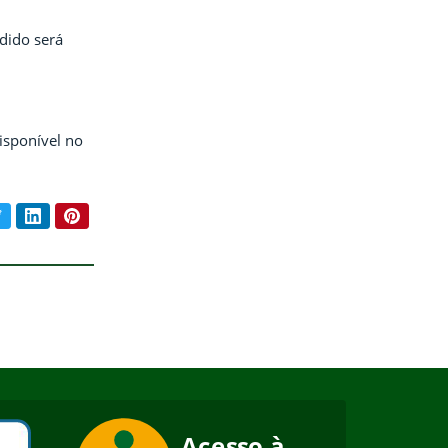
edido será
isponível no
book
Twitter
LinkedIn
Pinterest
ar conteúdo: