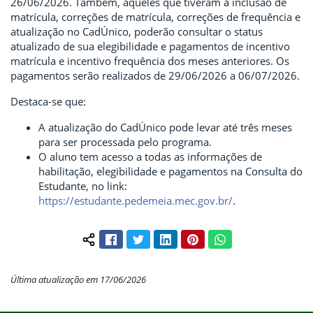
26/06/2026. Também, aqueles que tiveram a inclusão de
matrícula, correções de matrícula, correções de frequência e
atualização no CadÚnico, poderão consultar o status
atualizado de sua elegibilidade e pagamentos de incentivo
matrícula e incentivo frequência dos meses anteriores. Os
pagamentos serão realizados de 29/06/2026 a 06/07/2026.
Destaca-se que:
A atualização do CadÚnico pode levar até três meses
para ser processada pelo programa.
O aluno tem acesso a todas as informações de
habilitação, elegibilidade e pagamentos na Consulta do
Estudante, no link:
https://estudante.pedemeia.mec.gov.br/
.
Facebook
Twitter
LinkedIn
Pinterest
WhatsApp
Compartilhar conteúdo:
Última atualização em 17/06/2026
Início do rodapé
Fim do conteúdo