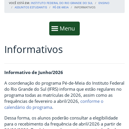
VOCÊ ESTÁ EM:
INSTITUTO FEDERAL DO RIO GRANDE DO SUL
ENSINO
ASSUNTOS ESTUDANTIS
PÉ-DE-MEIA
INFORMATIVOS
Início da navegação
Mostrar
Menu
Informativos
Fim da navegação
Início do conteúdo
Informativo de Junho/2026
A coordenação do programa Pé-de-Meia do Instituto Federal
do Rio Grande do Sul (IFRS) informa que estão regulares no
programa todas as matrículas de 2026, assim como as
frequências de fevereiro a abril/2026,
conforme o
calendário do programa
.
Dessa forma, os alunos poderão consultar a elegibilidade
para o recebimento da frequência de abril/2026 a partir de