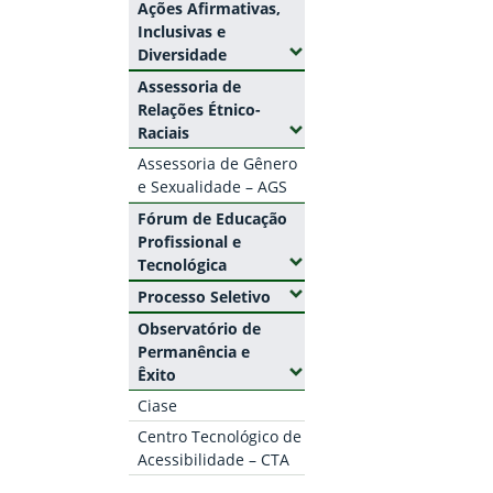
Ações Afirmativas,
Inclusivas e
(Expandir submenus)
Diversidade
Assessoria de
Relações Étnico-
(Expandir submenus)
Raciais
Assessoria de Gênero
e Sexualidade – AGS
Fórum de Educação
Profissional e
(Expandir submenus)
Tecnológica
(Expandir submenus)
Processo Seletivo
Observatório de
Permanência e
(Expandir submenus)
Êxito
Ciase
Centro Tecnológico de
Acessibilidade – CTA