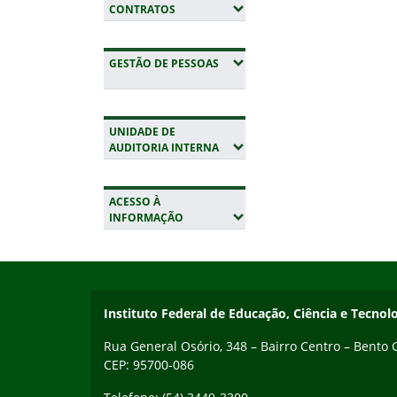
(EXPANDIR SUBMENUS)
CONTRATOS
(EXPANDIR SUBMENUS)
GESTÃO DE PESSOAS
UNIDADE DE
(EXPANDIR SUBMENUS)
AUDITORIA INTERNA
ACESSO À
(EXPANDIR SUBMENUS)
INFORMAÇÃO
Início do rodapé
Fim da navegação
Contato
Instituto Federal de Educação, Ciência e Tecnol
Rua General Osório, 348 – Bairro Centro – Bento
CEP: 95700-086