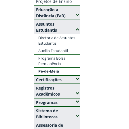
Projetos de Ensino
Educação a
(Expandir submenus)
Distância (EaD)
Assuntos
(Ocultar submenus)
Estudantis
Diretoria de Assuntos
Estudantis
Auxílio Estudantil
Programa Bolsa
Permanência
Pé-de-Meia
(Expandir submenus)
Certificações
Registros
(Expandir submenus)
Acadêmicos
(Expandir submenus)
Programas
Sistema de
(Expandir submenus)
Bibliotecas
Assessoria de