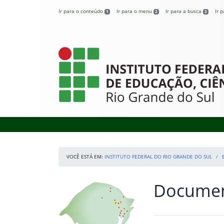
Pular para o conteúdo
Ir para o conteúdo
Ir para o menu
Ir para a busca
Ir 
1
2
3
Instituto Federal
VOCÊ ESTÁ EM:
INSTITUTO FEDERAL DO RIO GRANDE DO SUL
Document
Início da navegação
Nossos Campi
Início do conteúdo