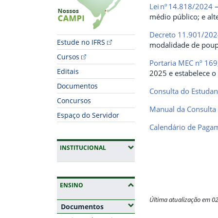
Lei nº 14.818/2024
–
médio público; e alt
Decreto 11.901/20
Estude no IFRS
modalidade de poupa
Cursos
Portaria MEC nº 169
Editais
2025 e estabelece o
Documentos
Consulta do Estudan
Concursos
Manual da Consulta
Espaço do Servidor
Calendário de Paga
(EXPANDIR SUBMENUS)
INSTITUCIONAL
(OCULTAR SUBMENUS)
ENSINO
Última atualização em 0
(Expandir submenus)
Documentos
Fim do conteúdo