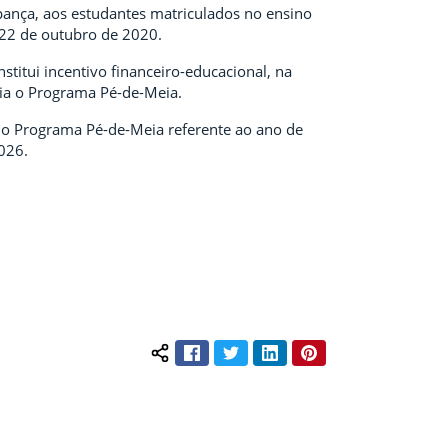
upança, aos estudantes matriculados no ensino
e 22 de outubro de 2020.
stitui incentivo financeiro-educacional, na
ria o Programa Pé-de-Meia.
do Programa Pé-de-Meia referente ao ano de
026.
Facebook
Twitter
LinkedIn
Pinterest
Compartilhar conteúdo: