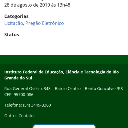
28 de agosto de 2019 às 13h48
Categorias
Licitação
,
Pregão Eletrônico
Status
-
Início do rodapé
Fim do conteúdo
Contato
Instituto Federal de Educação, Ciência e Tecnologia do Rio
Grande do Sul
Rua General Osório, 348 – Bairro Centro – Bento Gonçalves/RS
CEP: 95700-086
Telefone: (54) 3449-3300
Outros Contatos