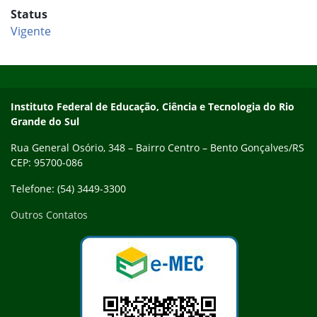
Status
Vigente
Início do rodapé
Fim do conteúdo
Contato
Instituto Federal de Educação, Ciência e Tecnologia do Rio
Grande do Sul
Rua General Osório, 348 – Bairro Centro – Bento Gonçalves/RS
CEP: 95700-086
Telefone: (54) 3449-3300
Outros Contatos