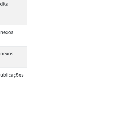
dital
Anexos
Anexos
ublicações