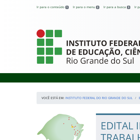
Pular para o conteúdo
Ir para o conteúdo
Ir para o menu
Ir para a busca
Ir 
1
2
3
Instituto Federal
VOCÊ ESTÁ EM:
INSTITUTO FEDERAL DO RIO GRANDE DO SUL
Início da navegação
Nossos Campi
Início do conteúdo
EDITAL 
TRABALH