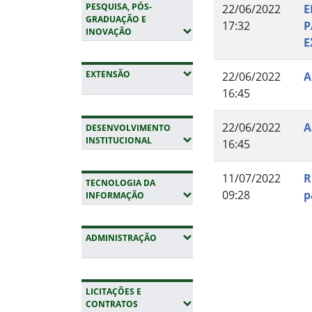
PESQUISA, PÓS-
22/06/2022
E
GRADUAÇÃO E
17:32
P
(EXPANDIR SUBMENUS)
INOVAÇÃO
E
(EXPANDIR SUBMENUS)
EXTENSÃO
22/06/2022
A
16:45
22/06/2022
A
DESENVOLVIMENTO
(EXPANDIR SUBMENUS)
INSTITUCIONAL
16:45
11/07/2022
R
TECNOLOGIA DA
09:28
p
(EXPANDIR SUBMENUS)
INFORMAÇÃO
Fim do conteúdo
(EXPANDIR SUBMENUS)
ADMINISTRAÇÃO
LICITAÇÕES E
(EXPANDIR SUBMENUS)
CONTRATOS