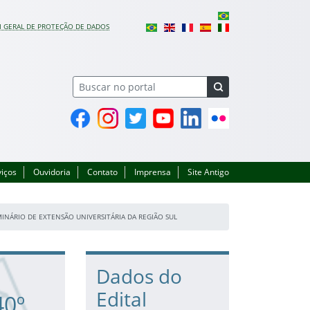
I GERAL DE PROTEÇÃO DE DADOS
Facebook
Instagram
Twitter
YouTube
Linkedin
Flickr
viços
Ouvidoria
Contato
Imprensa
Site Antigo
EMINÁRIO DE EXTENSÃO UNIVERSITÁRIA DA REGIÃO SUL
Dados do
Edital
40º