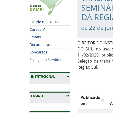
SEMINÁR
DA REGI
Estude no IFRS
de 22 de ju
Cursos
Editais
O REITOR DO INS
Documentos
DO SUL, no uso d
Concursos
11/02/2020, publi
Espaço do Servidor
Seleção de trabal
Região Sul.
(EXPANDIR SUBMENUS)
INSTITUCIONAL
(EXPANDIR SUBMENUS)
ENSINO
Publicado
em
A