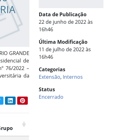
RIA
Data de Publicação
22 de junho de 2022 às
16h46
Última Modificação
11 de julho de 2022 às
 RIO GRANDE
16h46
sidencial de
nº 76/2022 –
Categorias
ersitária da
Extensão
,
Internos
Status
Encerrado
book
Twitter
LinkedIn
Pinterest
har conteúdo:
Grupo