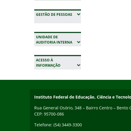
(EXPANDIR SUBMENUS)
GESTÃO DE PESSOAS
UNIDADE DE
(EXPANDIR SUBMENUS)
AUDITORIA INTERNA
ACESSO À
(EXPANDIR SUBMENUS)
INFORMAÇÃO
Início do rodapé
Fim da navegação
Contato
Instituto Federal de Educação, Ciência e Tecnol
Rua General Osório, 348 – Bairro Centro – Bento
CEP: 95700-086
Telefone: (54) 3449-3300