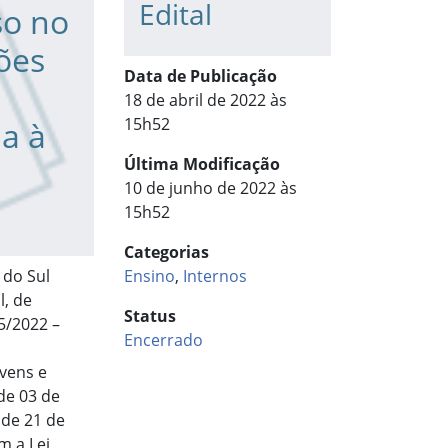
Edital
so no
ões
Data de Publicação
18 de abril de 2022 às
15h52
a à
Última Modificação
10 de junho de 2022 às
15h52
Categorias
 do Sul
Ensino
,
Internos
l, de
Status
5/2022 –
Encerrado
o
vens e
de 03 de
 de 21 de
m a Lei