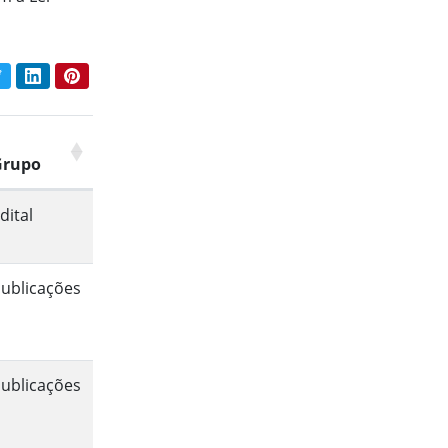
book
Twitter
LinkedIn
Pinterest
har conteúdo:
Grupo
dital
ublicações
ublicações