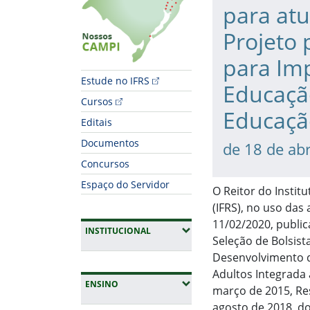
para at
Projeto
para Imp
Estude no IFRS
Educação
Cursos
Educação
Editais
Documentos
de 18 de abr
Concursos
Espaço do Servidor
O Reitor do Instit
(IFRS), no uso das
11/02/2020, public
(EXPANDIR SUBMENUS)
INSTITUCIONAL
Seleção de Bolsis
Desenvolvimento d
Adultos Integrada 
(EXPANDIR SUBMENUS)
ENSINO
março de 2015, Res
agosto de 2018, d