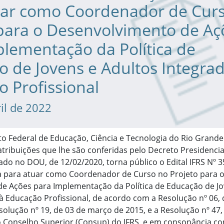
uar como Coordenador de Cur
 para o Desenvolvimento de Aç
lementação da Política de
 de Jovens e Adultos Integrad
 Profissional
il de 2022
uto Federal de Educação, Ciência e Tecnologia do Rio Grande
 atribuições que lhe são conferidas pelo Decreto Presidencia
ado no DOU, de 12/02/2020, torna público o Edital IFRS Nº 3
ta para atuar como Coordenador de Curso no Projeto para 
e Ações para Implementação da Política de Educação de Jo
à Educação Profissional, de acordo com a Resolução nº 06, 
olução nº 19, de 03 de março de 2015, e a Resolução nº 47,
o Conselho Superior (Consup) do IFRS, e em consonância co