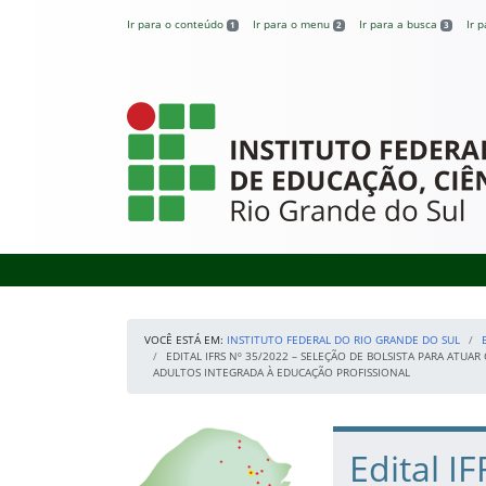
Pular para o conteúdo
Ir para o conteúdo
Ir para o menu
Ir para a busca
Ir 
1
2
3
Instituto Federal
VOCÊ ESTÁ EM:
INSTITUTO FEDERAL DO RIO GRANDE DO SUL
EDITAL IFRS Nº 35/2022 – SELEÇÃO DE BOLSISTA PARA A
ADULTOS INTEGRADA À EDUCAÇÃO PROFISSIONAL
Início da navegação
Nossos Campi
Início do conteúdo
Edital I