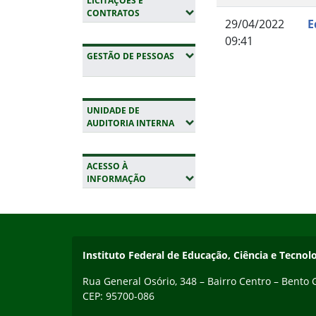
LICITAÇÕES E
(EXPANDIR SUBMENUS)
CONTRATOS
29/04/2022
E
09:41
(EXPANDIR SUBMENUS)
GESTÃO DE PESSOAS
Fim do conteúdo
UNIDADE DE
(EXPANDIR SUBMENUS)
AUDITORIA INTERNA
ACESSO À
(EXPANDIR SUBMENUS)
INFORMAÇÃO
Início do rodapé
Fim da navegação
Contato
Instituto Federal de Educação, Ciência e Tecnol
Rua General Osório, 348 – Bairro Centro – Bento
CEP: 95700-086