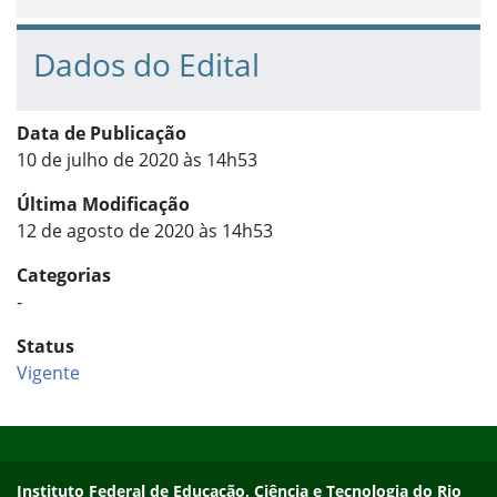
Dados do Edital
Data de Publicação
10 de julho de 2020 às 14h53
Última Modificação
12 de agosto de 2020 às 14h53
Categorias
-
Status
Vigente
Início do rodapé
Fim do conteúdo
Contato
Instituto Federal de Educação, Ciência e Tecnologia do Rio