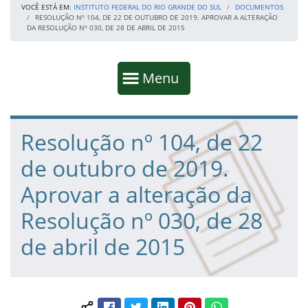
VOCÊ ESTÁ EM:
INSTITUTO FEDERAL DO RIO GRANDE DO SUL
DOCUMENTOS
RESOLUÇÃO Nº 104, DE 22 DE OUTUBRO DE 2019. APROVAR A ALTERAÇÃO
DA RESOLUÇÃO Nº 030, DE 28 DE ABRIL DE 2015
Início da navegação
Mostrar
Menu
Fim da navegação
Início do conteúdo
Resolução nº 104, de 22
de outubro de 2019.
Aprovar a alteração da
Resolução nº 030, de 28
de abril de 2015
Facebook
Twitter
LinkedIn
Pinterest
WhatsApp