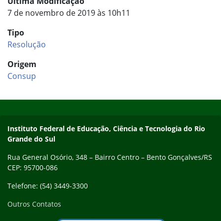
Última Modificação
7 de novembro de 2019 às 10h11
Tipo
Resolução
Origem
Consup
Início do rodapé
Fim do conteúdo
Contato
Instituto Federal de Educação, Ciência e Tecnologia do Rio
Grande do Sul
Rua General Osório, 348 – Bairro Centro – Bento Gonçalves/RS
CEP: 95700-086
Telefone: (54) 3449-3300
Outros Contatos