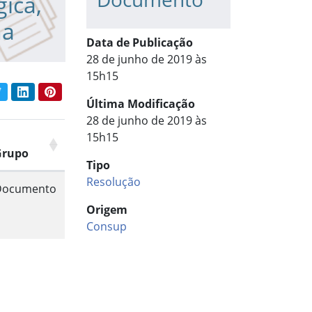
ica,
ha
Data de Publicação
28 de junho de 2019 às
15h15
book
Twitter
LinkedIn
Pinterest
har conteúdo:
Última Modificação
28 de junho de 2019 às
15h15
Grupo
Tipo
Resolução
Documento
Origem
Consup