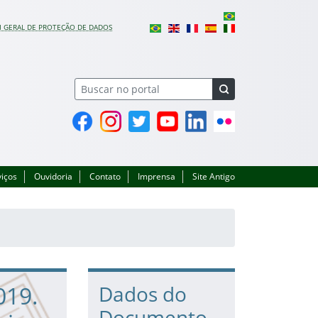
I GERAL DE PROTEÇÃO DE DADOS
Facebook
Instagram
Twitter
YouTube
Linkedin
Flickr
viços
Ouvidoria
Contato
Imprensa
Site Antigo
019.
Dados do
Documento