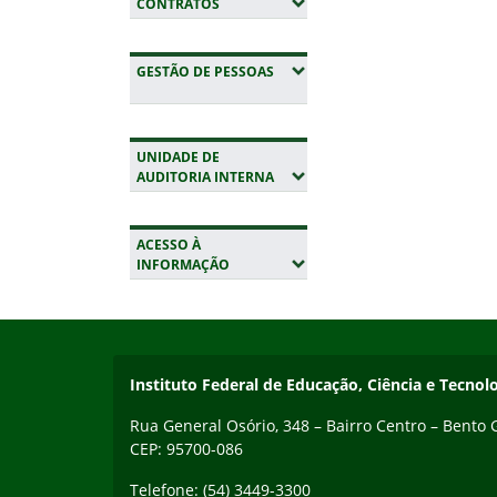
(EXPANDIR SUBMENUS)
CONTRATOS
(EXPANDIR SUBMENUS)
GESTÃO DE PESSOAS
UNIDADE DE
(EXPANDIR SUBMENUS)
AUDITORIA INTERNA
ACESSO À
(EXPANDIR SUBMENUS)
INFORMAÇÃO
Início do rodapé
Fim da navegação
Contato
Instituto Federal de Educação, Ciência e Tecnol
Rua General Osório, 348 – Bairro Centro – Bento
CEP: 95700-086
Telefone: (54) 3449-3300