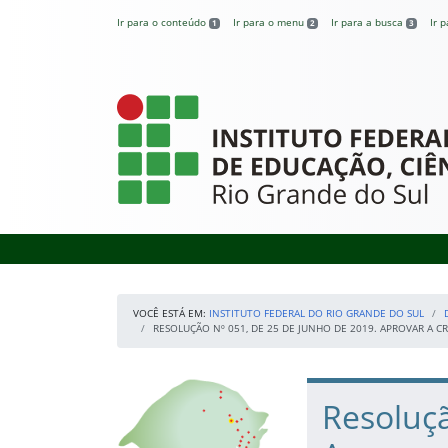
Pular para o conteúdo
Ir para o conteúdo
Ir para o menu
Ir para a busca
Ir 
1
2
3
Instituto Federal
VOCÊ ESTÁ EM:
INSTITUTO FEDERAL DO RIO GRANDE DO SUL
RESOLUÇÃO Nº 051, DE 25 DE JUNHO DE 2019. APROVAR A 
Início da navegação
Nossos Campi
Início do conteúdo
Resoluçã