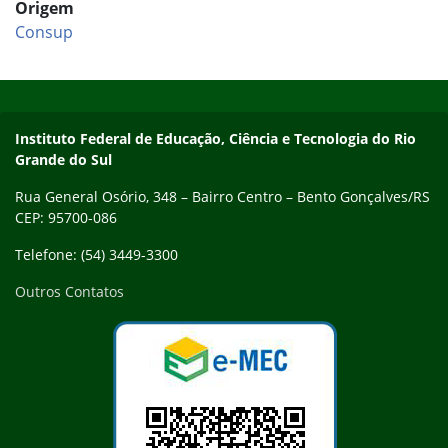
Origem
Consup
Início do rodapé
Fim do conteúdo
Contato
Instituto Federal de Educação, Ciência e Tecnologia do Rio
Grande do Sul
Rua General Osório, 348 – Bairro Centro – Bento Gonçalves/RS
CEP: 95700-086
Telefone: (54) 3449-3300
Outros Contatos